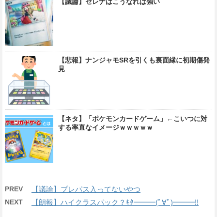
【議論】セレナはこうなれば強い
【悲報】ナンジャモSRを引くも裏面縁に初期傷発
見
【ネタ】「ポケモンカードゲーム」←こいつに対
する率直なイメージｗｗｗｗｗ
PREV
【議論】プレパス入ってないやつ
NEXT
【朗報】ハイクラスパック？ｷﾀ━━━(ﾟ∀ﾟ)━━━!!