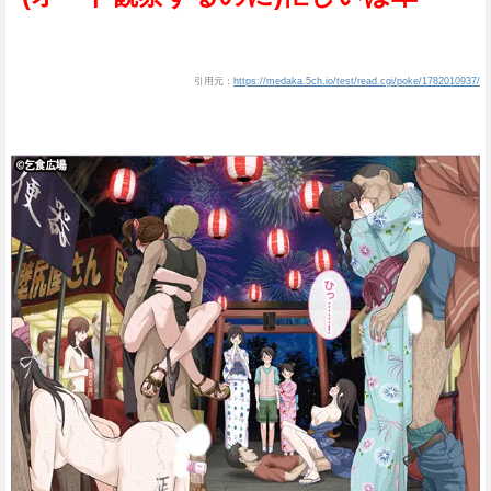
引用元：
https://medaka.5ch.io/test/read.cgi/poke/1782010937/