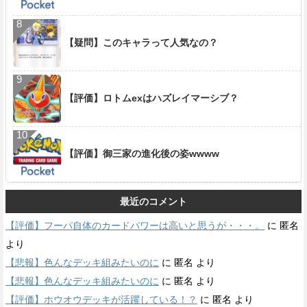
【疑問】このキャラって人気なの？
【評価】ロトムexはハズレイマーシブ？
【評価】御三家の進化後の姿wwww
最近のコメント
【評価】フーパ自体のカードパワーは高いと思うが・・・。
に
匿名
より
【悲報】色んなデッキ組みたいのに
に
匿名
より
【悲報】色んなデッキ組みたいのに
に
匿名
より
【評価】ホウオウデッキが活躍している！？
に
匿名
より