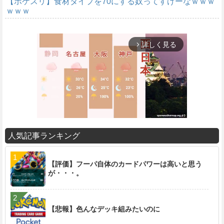
【ポケスリ】食材タイプを70にする奴ってすげーなｗｗｗ
ｗｗｗ
詳しく見る
arrow_forward_ios
人気記事ランキング
M
u
【評価】フーパ自体のカードパワーは高いと思う
t
が・・・。
e
【悲報】色んなデッキ組みたいのに