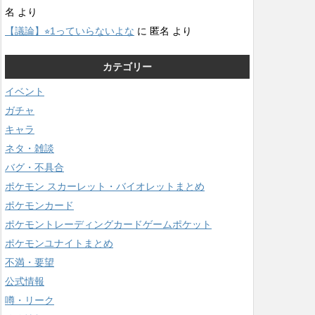
名
より
【議論】⭐︎1っていらないよな
に
匿名
より
カテゴリー
イベント
ガチャ
キャラ
ネタ・雑談
バグ・不具合
ポケモン スカーレット・バイオレットまとめ
ポケモンカード
ポケモントレーディングカードゲームポケット
ポケモンユナイトまとめ
不満・要望
公式情報
噂・リーク