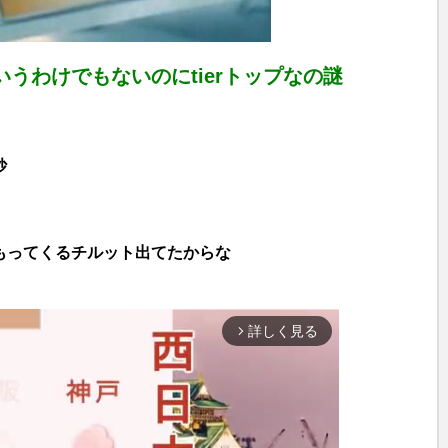
うわけでもないのにtierトップなの謎
妙
もってくるチルット出てたからな
詳しく見る
arrow_forward_ios