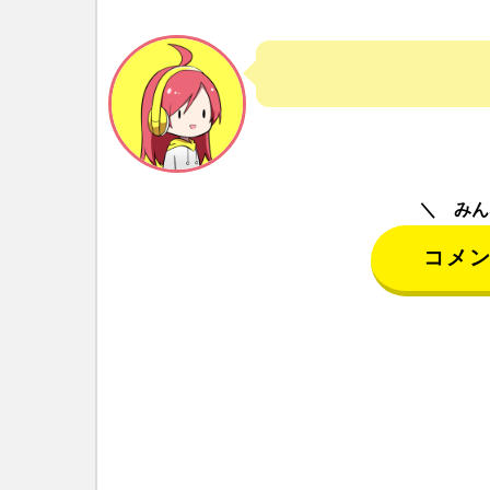
みん
コメ