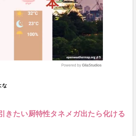
Powered by 
GliaStudios
M
よな
u
t
e
引きたい厨特性タネメガ出たら化ける