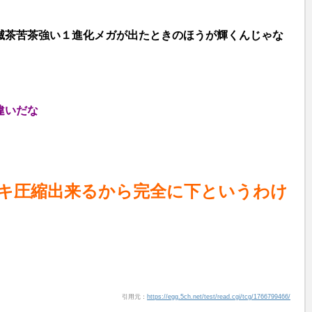
滅茶苦茶強い１進化メガが出たときのほうが輝くんじゃな
違いだな
キ圧縮出来るから完全に下というわけ
引用元：
https://egg.5ch.net/test/read.cgi/tcg/1766799466/