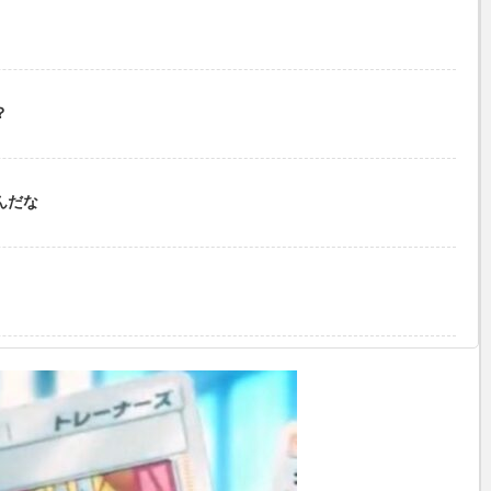
？
んだな