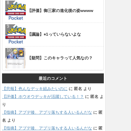
【評価】御三家の進化後の姿wwww
【議論】⭐︎1っていらないよな
【疑問】このキャラって人気なの？
最近のコメント
【悲報】色んなデッキ組みたいのに
に
匿名
より
【評価】ホウオウデッキが活躍している！？
に
匿名
よ
り
【指摘】アプデ後、アプリ落ちする人いるんだな
に
匿
名
より
【指摘】アプデ後、アプリ落ちする人いるんだな
に
匿