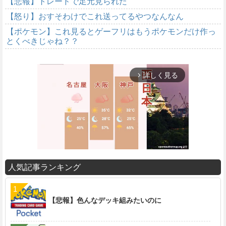
【悲報】トレードで足元見られた
【怒り】おすそわけでこれ送ってるやつなんなん
【ポケモン】これ見るとゲーフリはもうポケモンだけ作っ
とくべきじゃね？？
詳しく見る
arrow_forward_ios
人気記事ランキング
M
u
t
【悲報】色んなデッキ組みたいのに
e