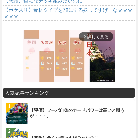
【悲報】色んなデッキ組みたいのに
【ポケスリ】食材タイプを70にする奴ってすげーなｗｗｗ
ｗｗｗ
詳しく見る
arrow_forward_ios
人気記事ランキング
M
u
【評価】フーパ自体のカードパワーは高いと思う
t
が・・・。
e
【悲報】色んなデッキ組みたいのに