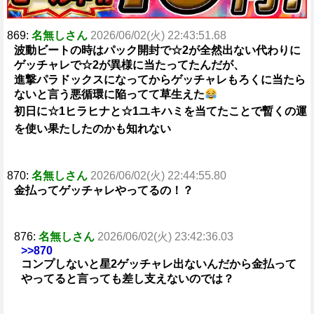
869:
名無しさん
2026/06/02(火) 22:43:51.68
波動ビートの時はパック開封で☆2が全然出ない代わりに
ゲッチャレで☆2が異様に当たってたんだが、
進撃パラドックスになってからゲッチャレもろくに当たら
ないと言う悪循環に陥ってて草生えた
初日に☆1ヒラヒナと☆1ユキハミを当てたことで暫くの運
を使い果たしたのかも知れない
870:
名無しさん
2026/06/02(火) 22:44:55.80
金払ってゲッチャレやってるの！？
876:
名無しさん
2026/06/02(火) 23:42:36.03
>>870
コンプしないと星2ゲッチャレ出ないんだから金払って
やってると言っても差し支えないのでは？