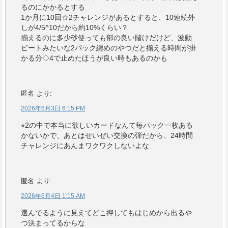
るのにかかるとする
1か月に10回☆2チャレンジがあるとすると、10連続外
しが4/5^10だから約10%くらい？
揃えるのに多少砂使っても部の良い賭けだけど、波動
ビートみたいな2パック纏めのやつだと揃える時間が掛
かる分◇4で止めたほうが良い時もあるのかも
匿名
より:
2026年6月3日 6:15 PM
⭐︎2の中で本当に欲しいカードなんて毎パック一枚ある
かないかで、あとはせいぜい交換の弾だから、24時間
チャレンジにあんまワクワクしないよな
匿名
より:
2026年6月4日 1:15 AM
選んでるように見えてどこ押してもはじめから出るや
つ決まってるからな