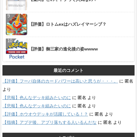
【評価】ロトムexはハズレイマーシブ？
【評価】御三家の進化後の姿wwww
最近のコメント
【評価】フーパ自体のカードパワーは高いと思うが・・・。
に
匿名
より
【悲報】色んなデッキ組みたいのに
に
匿名
より
【悲報】色んなデッキ組みたいのに
に
匿名
より
【評価】ホウオウデッキが活躍している！？
に
匿名
より
【指摘】アプデ後、アプリ落ちする人いるんだな
に
匿名
より