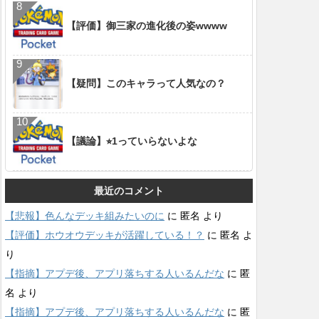
【評価】御三家の進化後の姿wwww
【疑問】このキャラって人気なの？
【議論】⭐︎1っていらないよな
最近のコメント
【悲報】色んなデッキ組みたいのに
に
匿名
より
【評価】ホウオウデッキが活躍している！？
に
匿名
よ
り
【指摘】アプデ後、アプリ落ちする人いるんだな
に
匿
名
より
【指摘】アプデ後、アプリ落ちする人いるんだな
に
匿