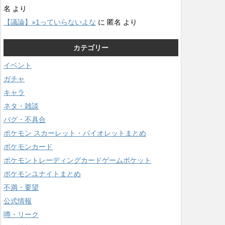
名
より
【議論】⭐︎1っていらないよな
に
匿名
より
カテゴリー
イベント
ガチャ
キャラ
ネタ・雑談
バグ・不具合
ポケモン スカーレット・バイオレットまとめ
ポケモンカード
ポケモントレーディングカードゲームポケット
ポケモンユナイトまとめ
不満・要望
公式情報
噂・リーク