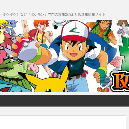
 Pocket（ポケポケ）など『ポケモン』専門の攻略2chまとめ速報情報サイト