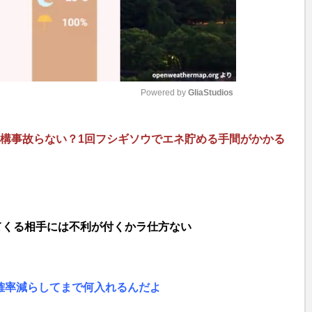
Powered by 
GliaStudios
M
結構事故らない？1回フシギソウでエネ貯める手間がかかる
u
t
e
てくる相手には不利が付くかラ仕方ない
確率減らしてまで何入れるんだよ