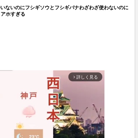
かいないのにフシギソウとフシギバナわざわざ使わないのに
･アホすぎる
詳しく見る
arrow_forward_ios