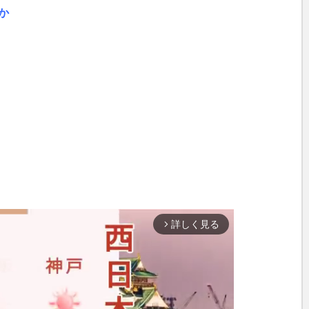
か
詳しく見る
arrow_forward_ios