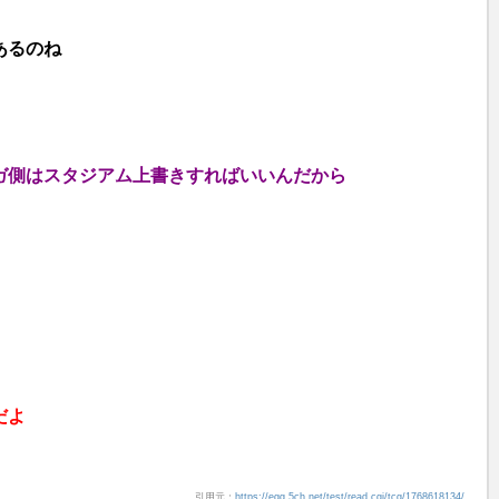
あるのね
ガ側はスタジアム上書きすればいいんだから
だよ
引用元：
https://egg.5ch.net/test/read.cgi/tcg/1768618134/