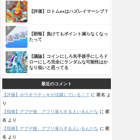
【評価】ロトムexはハズレイマーシブ？
【朗報】負けてもポイント減らなくなっ
たって
【議論】コインにしろ先手後手にしろド
ローにしろ完全にランダムな可能性はか
なり低いと思ってる
最近のコメント
【評価】ホウオウデッキが活躍している！？
に
匿名
よ
り
【指摘】アプデ後、アプリ落ちする人いるんだな
に
匿
名
より
【指摘】アプデ後、アプリ落ちする人いるんだな
に
匿
名
より