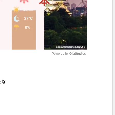
Powered by 
GliaStudios
M
u
もな
t
e