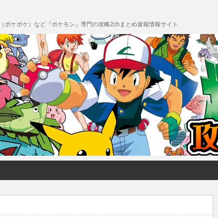
 Pocket（ポケポケ）など『ポケモン』専門の攻略2chまとめ速報情報サイト