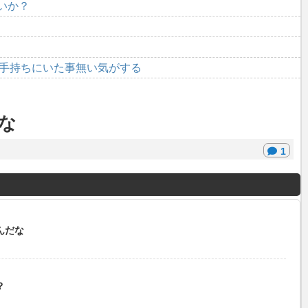
いか？
の手持ちにいた事無い気がする
な
1
んだな
？