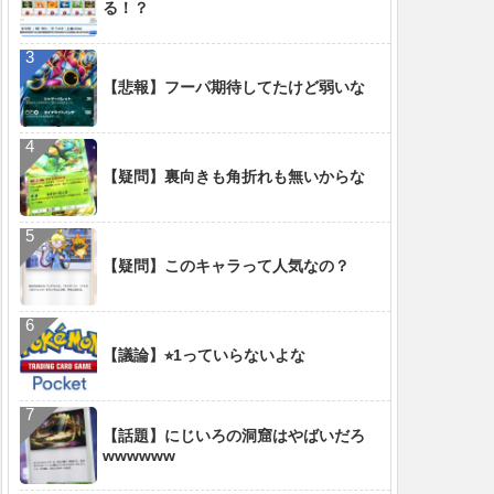
る！？
【悲報】フーパ期待してたけど弱いな
【疑問】裏向きも角折れも無いからな
【疑問】このキャラって人気なの？
【議論】⭐︎1っていらないよな
【話題】にじいろの洞窟はやばいだろ
wwwwww