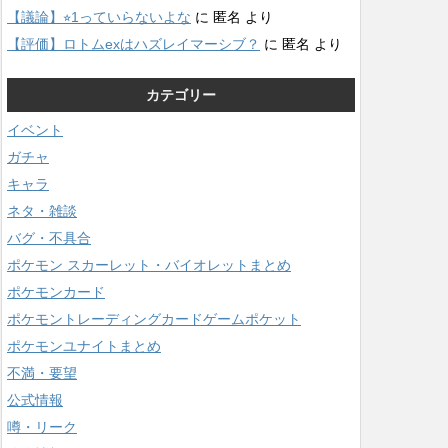
【議論】⭐︎1っていらないよな
に
匿名
より
【評価】ロトムexはハズレイマーシブ？
に
匿名
より
カテゴリー
イベント
ガチャ
キャラ
ネタ・雑談
バグ・不具合
ポケモン スカーレット・バイオレットまとめ
ポケモンカード
ポケモントレーディングカードゲームポケット
ポケモンユナイトまとめ
不満・要望
公式情報
噂・リーク