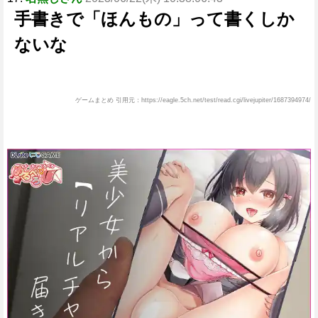
手書きで「ほんもの」って書くしか
ないな
ゲームまとめ 引用元：https://eagle.5ch.net/test/read.cgi/livejupiter/1687394974/