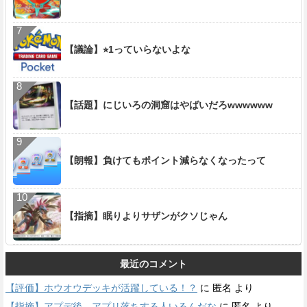
【議論】⭐︎1っていらないよな
【話題】にじいろの洞窟はやばいだろwwwwww
【朗報】負けてもポイント減らなくなったって
【指摘】眠りよりサザンがクソじゃん
最近のコメント
【評価】ホウオウデッキが活躍している！？
に
匿名
より
【指摘】アプデ後、アプリ落ちする人いるんだな
に
匿名
より