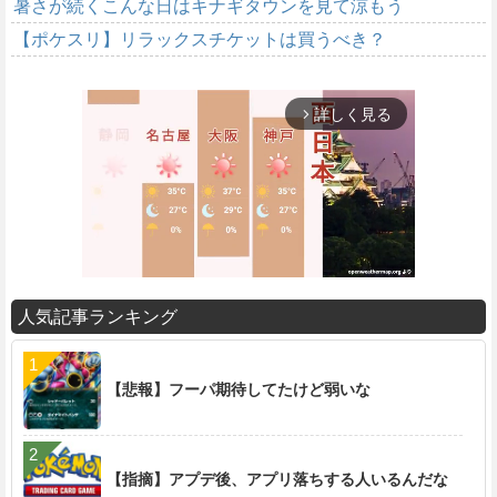
暑さが続くこんな日はキナギタウンを見て涼もう
【ポケスリ】リラックスチケットは買うべき？
詳しく見る
arrow_forward_ios
人気記事ランキング
M
u
t
【悲報】フーパ期待してたけど弱いな
e
【指摘】アプデ後、アプリ落ちする人いるんだな