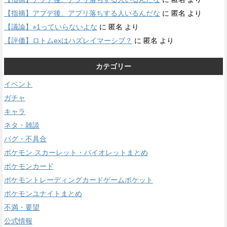
【指摘】アプデ後、アプリ落ちする人いるんだな
に
匿名
より
【議論】⭐︎1っていらないよな
に
匿名
より
【評価】ロトムexはハズレイマーシブ？
に
匿名
より
カテゴリー
イベント
ガチャ
キャラ
ネタ・雑談
バグ・不具合
ポケモン スカーレット・バイオレットまとめ
ポケモンカード
ポケモントレーディングカードゲームポケット
ポケモンユナイトまとめ
不満・要望
公式情報