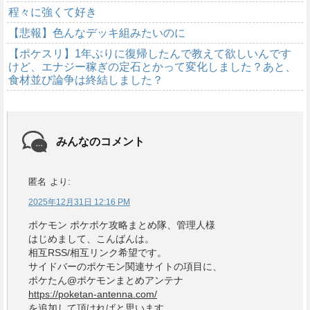
程々に強くて好き
【悲報】色んなデッキ組みたいのに
【ポケスリ】1年ぶりに復帰したんで教えて欲しいんです
けど、エナジー稼ぎの定石とかって変化しました？あと、
食材並び論争は終結しました？
みんなのコメント
匿名
より:
2025年12月31日 12:16 PM
ポケモン ポケポケ攻略まとめ隊、管理人様
はじめまして、こんばんは。
相互RSS/相互リンク希望です。
サイドバーのポケモン関連サイトの項目に、
ポケたん@ポケモンまとめアンテナ
https://poketan-antenna.com/
を追加して頂ければと思います。