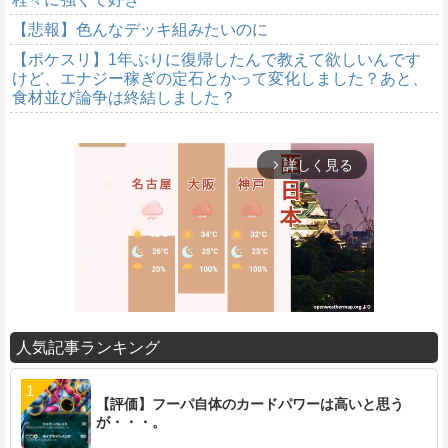
【悲報】色んなデッキ組みたいのに
【ポケスリ】1年ぶりに復帰したんで教えて欲しいんです
けど、エナジー稼ぎの定石とかって変化しました？あと、
食材並び論争は終結しました？
詳しく見る
arrow_forward_ios
人気記事ランキング
M
u
【評価】フーパ自体のカードパワーは高いと思う
t
が・・・。
e