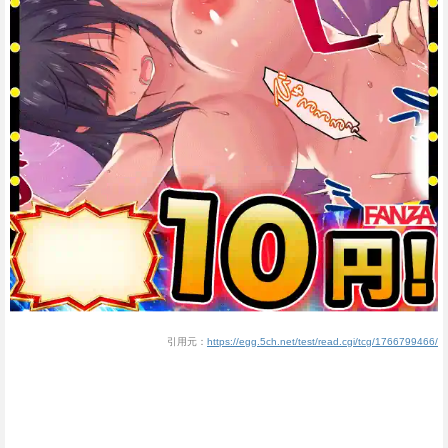
引用元：
https://egg.5ch.net/test/read.cgi/tcg/1766799466/