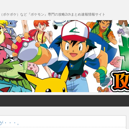
 Pocket（ポケポケ）など『ポケモン』専門の攻略2chまとめ速報情報サイト
が・・・。