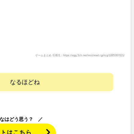
ゲームまとめ 引用元：https://egg.5ch.net/test/read.cgi/tcg/1685367821/
なるほどね
なはどう思う？
ントはこちら