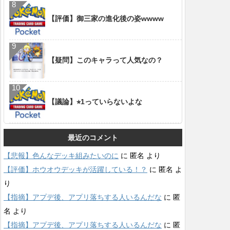
【評価】御三家の進化後の姿wwww
【疑問】このキャラって人気なの？
【議論】⭐︎1っていらないよな
最近のコメント
【悲報】色んなデッキ組みたいのに
に
匿名
より
【評価】ホウオウデッキが活躍している！？
に
匿名
よ
り
【指摘】アプデ後、アプリ落ちする人いるんだな
に
匿
名
より
【指摘】アプデ後、アプリ落ちする人いるんだな
に
匿