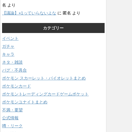
名
より
【議論】⭐︎1っていらないよな
に
匿名
より
カテゴリー
イベント
ガチャ
キャラ
ネタ・雑談
バグ・不具合
ポケモン スカーレット・バイオレットまとめ
ポケモンカード
ポケモントレーディングカードゲームポケット
ポケモンユナイトまとめ
不満・要望
公式情報
噂・リーク