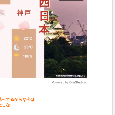
Powered by 
GliaStudios
M
思ってるからな今は
u
たしな
t