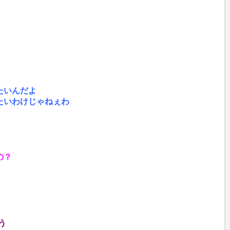
e
たいんだよ
たいわけじゃねぇわ
の？
う