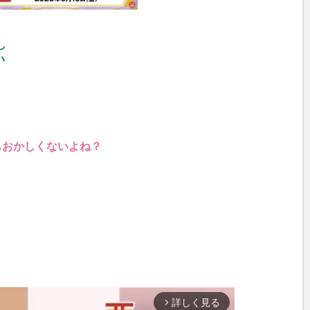
し
い
もおかしくないよね？
詳しく見る
arrow_forward_ios