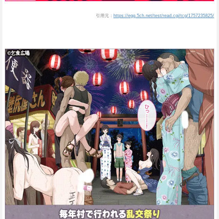
引用元：
https://egg.5ch.net/test/read.cgi/tcg/1757235825/