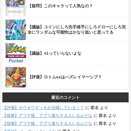
【疑問】このキャラって人気なの？
【議論】コインにしろ先手後手にしろドローにしろ完
全にランダムな可能性はかなり低いと思ってる
【議論】⭐︎1っていらないよな
【評価】ロトムexはハズレイマーシブ？
最近のコメント
【評価】ホウオウデッキが活躍している！？
に
匿名
より
【指摘】アプデ後、アプリ落ちする人いるんだな
に
匿名
より
【指摘】アプデ後、アプリ落ちする人いるんだな
に
匿名
より