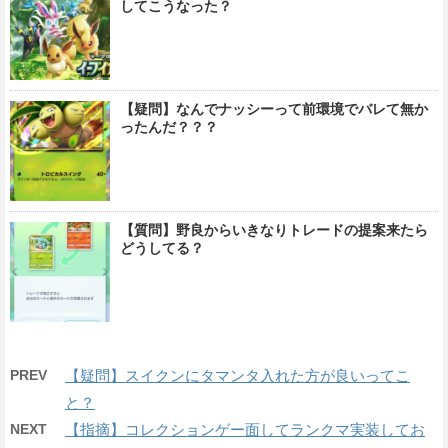
してこうなった？
【疑問】なんでナッシーって前環境でバレて無か
ったんだ？？？
【質問】野良からいきなりトレードの提案来たら
どうしてる？
PREV
【疑問】スイクンにタマンタ入れた方が良いってこ
と？
NEXT
【指摘】コレクションゲー面してランクマ実装してお