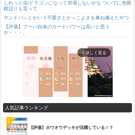
しれっと虫/ドラゴンになって登場しないかな ついでに色眼
鏡辺りも貰って
サンドパンとかいう可愛さとかっこよさを兼ね備えたやつ
【評価】フーパ自体のカードパワーは高いと思う
が・・・。
詳しく見る
arrow_forward_ios
人気記事ランキング
M
u
t
【評価】ホウオウデッキが活躍している！？
e