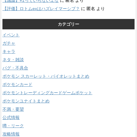
【議論】⭐︎1っていらないよな
に
匿名
より
【評価】ロトムexはハズレイマーシブ？
に
匿名
より
カテゴリー
イベント
ガチャ
キャラ
ネタ・雑談
バグ・不具合
ポケモン スカーレット・バイオレットまとめ
ポケモンカード
ポケモントレーディングカードゲームポケット
ポケモンユナイトまとめ
不満・要望
公式情報
噂・リーク
攻略情報