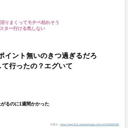
で沼りまくってモチベ枯れそう
マスター行ける気しない
ポイント無いのきつ過ぎるだろ
して行ったの？エグいて
上がるのに1週間かかった
引用元：
https://egg.5ch.net/test/read.cgi/tcg/1744204728/