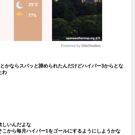
Powered by 
GliaStudios
M
！とかならスパッと諦められたんだけどハイパー3からとな
u
たわ
t
e
欲しいんだよな
そこから毎月ハイパー1をゴールにするようにしようかな