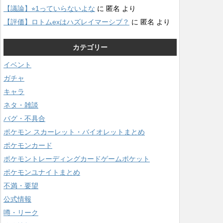
【議論】⭐︎1っていらないよな
に
匿名
より
【評価】ロトムexはハズレイマーシブ？
に
匿名
より
カテゴリー
イベント
ガチャ
キャラ
ネタ・雑談
バグ・不具合
ポケモン スカーレット・バイオレットまとめ
ポケモンカード
ポケモントレーディングカードゲームポケット
ポケモンユナイトまとめ
不満・要望
公式情報
噂・リーク