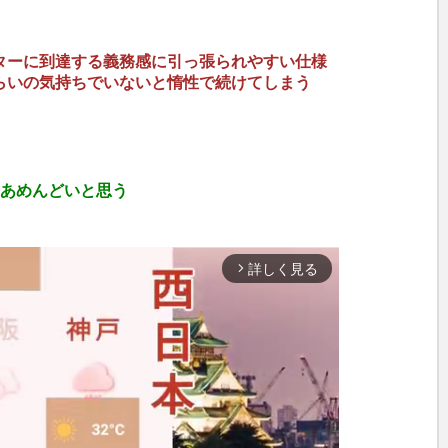
ターに到達する義務感に引っ張られやすい仕様
らいの気持ちでいないと惰性で続けてしまう
まあめんどいと思う
詳しく見る
arrow_forward_ios