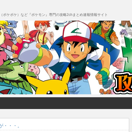
 Pocket（ポケポケ）など『ポケモン』専門の攻略2chまとめ速報情報サイト
が・・・。