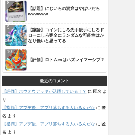
【話題】にじいろの洞窟はやばいだろ
wwwwww
【議論】コインにしろ先手後手にしろド
ローにしろ完全にランダムな可能性はか
なり低いと思ってる
【評価】ロトムexはハズレイマーシブ？
最近のコメント
【評価】ホウオウデッキが活躍している！？
に
匿名
よ
り
【指摘】アプデ後、アプリ落ちする人いるんだな
に
匿
名
より
【指摘】アプデ後、アプリ落ちする人いるんだな
に
匿
名
より