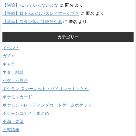
【議論】⭐︎1っていらないよな
に
匿名
より
【評価】ロトムexはハズレイマーシブ？
に
匿名
より
【議論】スタン落ちは嫌だなあ
に
匿名
より
カテゴリー
イベント
ガチャ
キャラ
ネタ・雑談
バグ・不具合
ポケモン スカーレット・バイオレットまとめ
ポケモンカード
ポケモントレーディングカードゲームポケット
ポケモンユナイトまとめ
不満・要望
公式情報