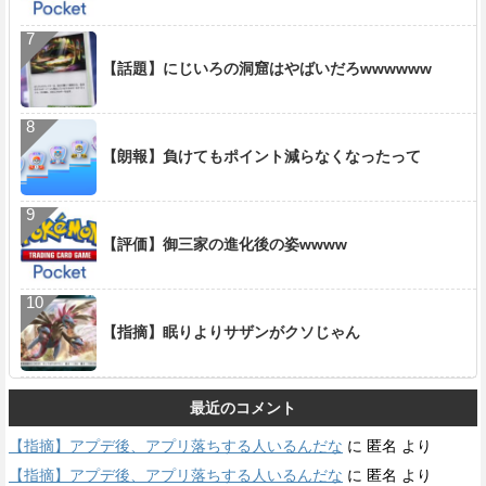
【話題】にじいろの洞窟はやばいだろwwwwww
【朗報】負けてもポイント減らなくなったって
【評価】御三家の進化後の姿wwww
【指摘】眠りよりサザンがクソじゃん
最近のコメント
【指摘】アプデ後、アプリ落ちする人いるんだな
に
匿名
より
【指摘】アプデ後、アプリ落ちする人いるんだな
に
匿名
より