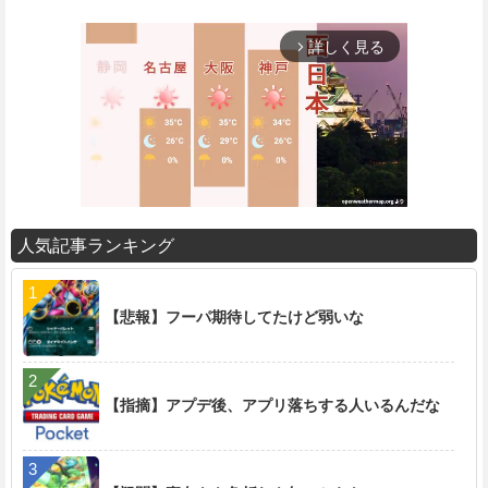
詳しく見る
arrow_forward_ios
人気記事ランキング
M
u
t
【悲報】フーパ期待してたけど弱いな
e
【指摘】アプデ後、アプリ落ちする人いるんだな