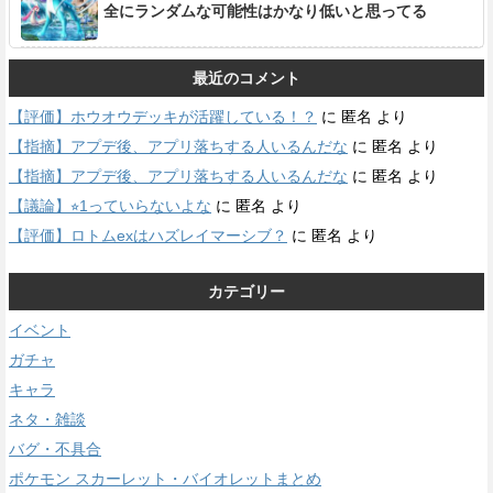
全にランダムな可能性はかなり低いと思ってる
最近のコメント
【評価】ホウオウデッキが活躍している！？
に
匿名
より
【指摘】アプデ後、アプリ落ちする人いるんだな
に
匿名
より
【指摘】アプデ後、アプリ落ちする人いるんだな
に
匿名
より
【議論】⭐︎1っていらないよな
に
匿名
より
【評価】ロトムexはハズレイマーシブ？
に
匿名
より
カテゴリー
イベント
ガチャ
キャラ
ネタ・雑談
バグ・不具合
ポケモン スカーレット・バイオレットまとめ