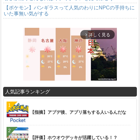
【ポケモン】バンギラスって人気のわりにNPCの手持ちに
いた事無い気がする
詳しく見る
arrow_forward_ios
人気記事ランキング
M
u
t
【指摘】アプデ後、アプリ落ちする人いるんだな
e
【評価】ホウオウデッキが活躍している！？