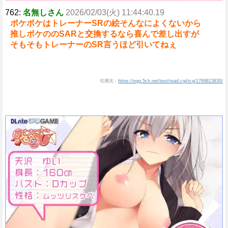
762:
名無しさん
2026/02/03(火) 11:44:40.19
ポケポケはトレーナーSRの絵そんなによくないから
推しポケののSARと交換するなら喜んで差し出すが
そもそもトレーナーのSR言うほど引いてねぇ
引用元：
https://egg.5ch.net/test/read.cgi/tcg/1769813830/