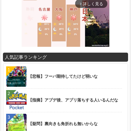
詳しく見る
arrow_forward_ios
人気記事ランキング
M
u
t
【悲報】フーパ期待してたけど弱いな
e
【指摘】アプデ後、アプリ落ちする人いるんだな
【疑問】裏向きも角折れも無いからな