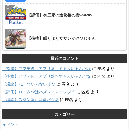
【評価】御三家の進化後の姿wwww
【指摘】眠りよりサザンがクソじゃん
最近のコメント
【指摘】アプデ後、アプリ落ちする人いるんだな
に
匿名
より
【指摘】アプデ後、アプリ落ちする人いるんだな
に
匿名
より
【議論】⭐︎1っていらないよな
に
匿名
より
【評価】ロトムexはハズレイマーシブ？
に
匿名
より
【議論】スタン落ちは嫌だなあ
に
匿名
より
カテゴリー
イベント