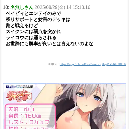
10:
名無しさん
2025/08/29(金) 14:15:13.16
ベイビィとエンテイのみで
残りサポートと妨害のデッキは
割と戦えるけど
スイクンには弱点を突かれ
ライコウには踊らされる
お世辞にも勝率が良いとは言えないのよな
引用元：
https://egg.5ch.net/test/read.cgi/tcg/1756433061/