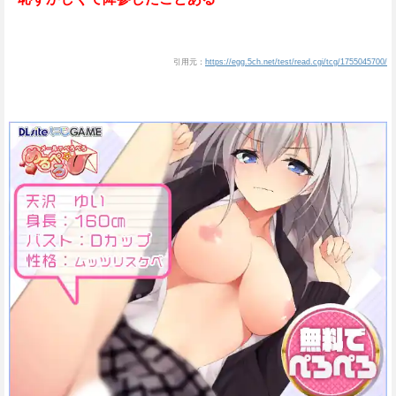
引用元：
https://egg.5ch.net/test/read.cgi/tcg/1755045700/