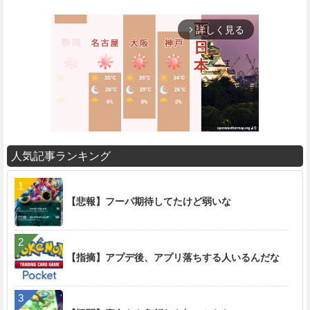
詳しく見る
arrow_forward_ios
人気記事ランキング
M
u
t
【悲報】フーパ期待してたけど弱いな
e
【指摘】アプデ後、アプリ落ちする人いるんだな