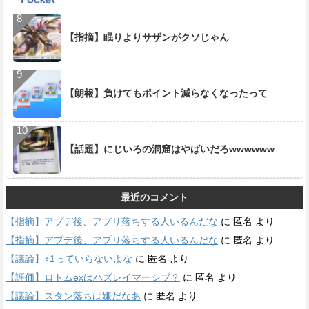
【指摘】眠りよりサザンがクソじゃん
【朗報】負けてもポイント減らなくなったって
【話題】にじいろの洞窟はやばいだろwwwwww
最近のコメント
【指摘】アプデ後、アプリ落ちする人いるんだな
に
匿名
より
【指摘】アプデ後、アプリ落ちする人いるんだな
に
匿名
より
【議論】⭐︎1っていらないよな
に
匿名
より
【評価】ロトムexはハズレイマーシブ？
に
匿名
より
【議論】スタン落ちは嫌だなあ
に
匿名
より