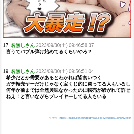
17:
名無しさん
2023/09/30(土) 09:46:58.37
言うてバブル弾け始めてるくらいやろ？
19:
名無しさん
2023/09/30(土) 09:56:51.04
希少だとか需要があるとわかれば皆食いつく
ガチ転売ヤーだけじゃなく宝くじ的に買ってる人もいるし
何年か前までは全然興味なかったのに転売が騒がれて許せ
ねえ！と言いながらプレイヤーしてる人もいる
引用元：
https://eagle.5ch.net/test/read.cgi/livejupiter/1696032766/