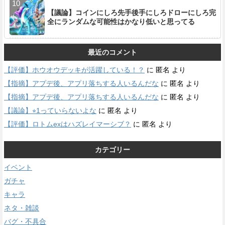
【議論】コインにしろ先手後手にしろドローにしろ完
全にランダムな可能性はかなり低いと思ってる
最近のコメント
【評価】ホウオウデッキが活躍している！？
に
匿名
より
【指摘】アプデ後、アプリ落ちする人いるんだな
に
匿名
より
【指摘】アプデ後、アプリ落ちする人いるんだな
に
匿名
より
【議論】⭐︎1っていらないよな
に
匿名
より
【評価】ロトムexはハズレイマーシブ？
に
匿名
より
カテゴリー
イベント
ガチャ
キャラ
ネタ・雑談
バグ・不具合