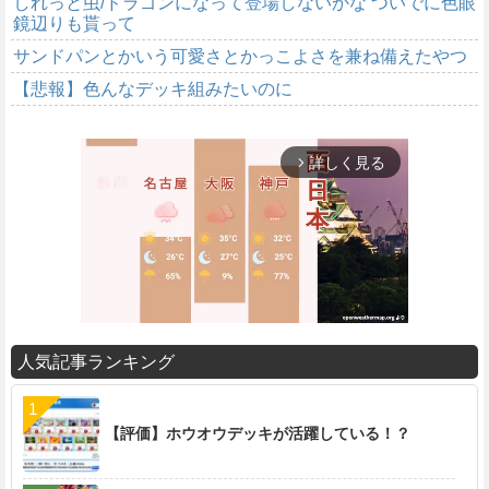
しれっと虫/ドラゴンになって登場しないかな ついでに色眼
鏡辺りも貰って
サンドパンとかいう可愛さとかっこよさを兼ね備えたやつ
【悲報】色んなデッキ組みたいのに
詳しく見る
arrow_forward_ios
人気記事ランキング
M
u
t
【評価】ホウオウデッキが活躍している！？
e