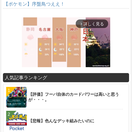
【ポケモン】序盤鳥つええ！
詳しく見る
arrow_forward_ios
人気記事ランキング
M
u
【評価】フーパ自体のカードパワーは高いと思う
t
が・・・。
e
【悲報】色んなデッキ組みたいのに