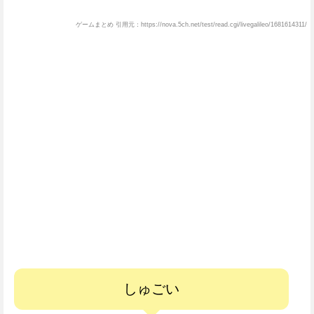
ゲームまとめ 引用元：https://nova.5ch.net/test/read.cgi/livegalileo/1681614311/
しゅごい