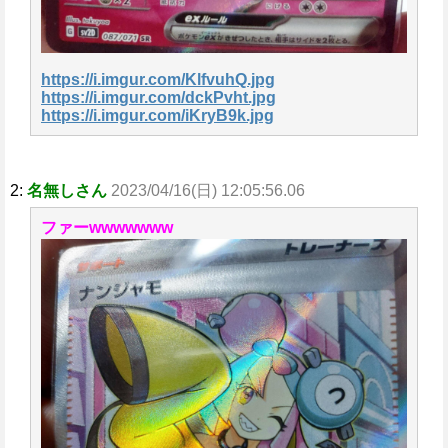
https://i.imgur.com/KlfvuhQ.jpg
https://i.imgur.com/dckPvht.jpg
https://i.imgur.com/iKryB9k.jpg
2:
名無しさん
2023/04/16(日) 12:05:56.06
ファーwwwwwww