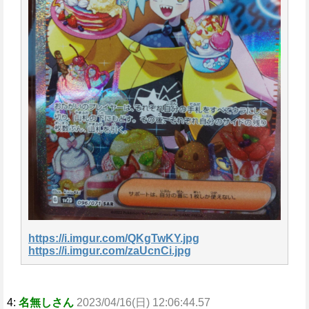
https://i.imgur.com/QKgTwKY.jpg
https://i.imgur.com/zaUcnCi.jpg
4:
名無しさん
2023/04/16(日) 12:06:44.57