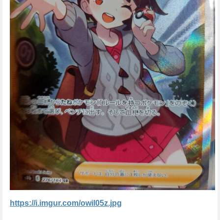
https://i.imgur.com/owil05z.jpg