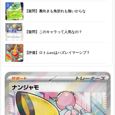
【疑問】裏向きも角折れも無いからな
【疑問】このキャラって人気なの？
【評価】ロトムexはハズレイマーシブ？