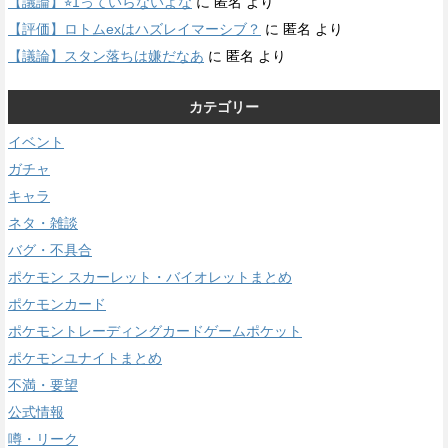
【議論】⭐︎1っていらないよな
に
匿名
より
【評価】ロトムexはハズレイマーシブ？
に
匿名
より
【議論】スタン落ちは嫌だなあ
に
匿名
より
カテゴリー
イベント
ガチャ
キャラ
ネタ・雑談
バグ・不具合
ポケモン スカーレット・バイオレットまとめ
ポケモンカード
ポケモントレーディングカードゲームポケット
ポケモンユナイトまとめ
不満・要望
公式情報
噂・リーク