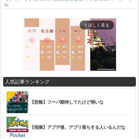
ム
詳しく見る
arrow_forward_ios
人気記事ランキング
M
u
t
【悲報】フーパ期待してたけど弱いな
e
【指摘】アプデ後、アプリ落ちする人いるんだな