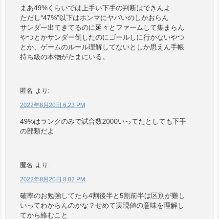
まあ49%くらいでは上手い下手の判断はできんよ
ただし“47%”以下はホンマにヤバいのしかおらん
サンダー出てきてるのに延々とファームして集まらん
やつとかサンダー倒したのにゴールしに行かないやつ
とか、ゲームのルール理解してないとしか思えん手帳
持ち級の本物がたまにいる。
匿名
より:
2022年8月20日 6:23 PM
49%はランクのみで試合数2000いってたとしても下手
の部類だよ
匿名
より:
2022年8月20日 8:02 PM
確率のお勉強してたら4割後半と5割前半は区別が難し
いってわからんのかな？せめて実現値の意味を理解し
てから絡むこと