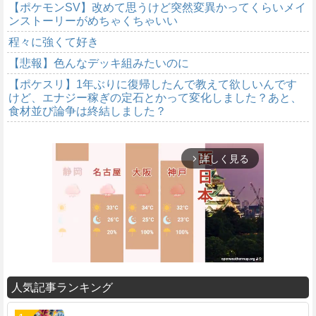
【ポケモンSV】改めて思うけど突然変異かってくらいメイ
ンストーリーがめちゃくちゃいい
程々に強くて好き
【悲報】色んなデッキ組みたいのに
【ポケスリ】1年ぶりに復帰したんで教えて欲しいんです
けど、エナジー稼ぎの定石とかって変化しました？あと、
食材並び論争は終結しました？
詳しく見る
arrow_forward_ios
人気記事ランキング
M
u