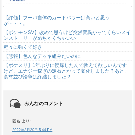
【評価】フーパ自体のカードパワーは高いと思う
が・・・。
【ポケモンSV】改めて思うけど突然変異かってくらいメイ
ンストーリーがめちゃくちゃいい
程々に強くて好き
【悲報】色んなデッキ組みたいのに
【ポケスリ】1年ぶりに復帰したんで教えて欲しいんです
けど、エナジー稼ぎの定石とかって変化しました？あと、
食材並び論争は終結しました？
みんなのコメント
匿名
より:
2022年8月20日 5:44 PM