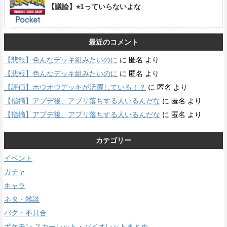
【議論】⭐︎1っていらないよな
最近のコメント
【悲報】色んなデッキ組みたいのに
に
匿名
より
【悲報】色んなデッキ組みたいのに
に
匿名
より
【評価】ホウオウデッキが活躍している！？
に
匿名
より
【指摘】アプデ後、アプリ落ちする人いるんだな
に
匿名
より
【指摘】アプデ後、アプリ落ちする人いるんだな
に
匿名
より
カテゴリー
イベント
ガチャ
キャラ
ネタ・雑談
バグ・不具合
ポケモン スカーレット・バイオレットまとめ