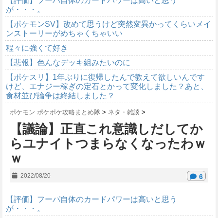
【評価】フーパ自体のカードパワーは高いと思う
が・・・。
【ポケモンSV】改めて思うけど突然変異かってくらいメイ
ンストーリーがめちゃくちゃいい
程々に強くて好き
【悲報】色んなデッキ組みたいのに
【ポケスリ】1年ぶりに復帰したんで教えて欲しいんです
けど、エナジー稼ぎの定石とかって変化しました？あと、
食材並び論争は終結しました？
ポケモン ポケポケ攻略まとめ隊
>
ネタ・雑談
>
【議論】正直これ意識しだしてか
らユナイトつまらなくなったわｗ
ｗ
2022/08/20
6
【評価】フーパ自体のカードパワーは高いと思う
が・・・。