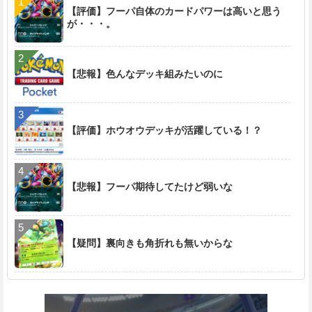
【評価】フーパ自体のカードパワーは高いと思う
t
が・・・。
e
【悲報】色んなデッキ組みたいのに
【評価】ホウオウデッキが活躍している！？
【悲報】フーパ期待してたけど弱いな
【疑問】裏向きも角折れも無いからな