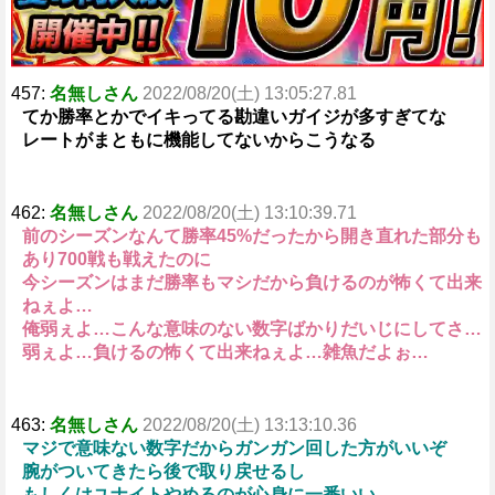
457:
名無しさん
2022/08/20(土) 13:05:27.81
てか勝率とかでイキってる勘違いガイジが多すぎてな
レートがまともに機能してないからこうなる
462:
名無しさん
2022/08/20(土) 13:10:39.71
前のシーズンなんて勝率45%だったから開き直れた部分も
あり700戦も戦えたのに
今シーズンはまだ勝率もマシだから負けるのが怖くて出来
ねぇよ…
俺弱ぇよ…こんな意味のない数字ばかりだいじにしてさ…
弱ぇよ…負けるの怖くて出来ねぇよ…雑魚だよぉ…
463:
名無しさん
2022/08/20(土) 13:13:10.36
マジで意味ない数字だからガンガン回した方がいいぞ
腕がついてきたら後で取り戻せるし
もしくはユナイトやめるのが心身に一番いい