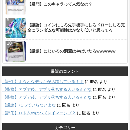
【疑問】このキャラって人気なの？
【議論】コインにしろ先手後手にしろドローにしろ完
全にランダムな可能性はかなり低いと思ってる
【話題】にじいろの洞窟はやばいだろwwwwww
最近のコメント
【評価】ホウオウデッキが活躍している！？
に
匿名
より
【指摘】アプデ後、アプリ落ちする人いるんだな
に
匿名
より
【指摘】アプデ後、アプリ落ちする人いるんだな
に
匿名
より
【議論】⭐︎1っていらないよな
に
匿名
より
【評価】ロトムexはハズレイマーシブ？
に
匿名
より
カテゴリー