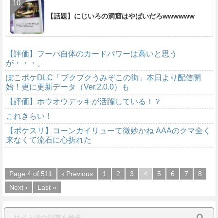
【話題】にじいろの洞窟はやばいだろwwwwww
【評価】フーパ自体のカードパワーは高いと思う
が・・・。
ぽこポケDLC「ブクブクうみぞこの街」本日より配信開
始！更に更新データ（Ver.2.0.0）も
【評価】ホウオウデッキが活躍している！？
これきらい！
【ポケスリ】コーンカイリューて微妙かね AAAのクマ全く
来なくて流石に心折れた
Page 4 of 511
‹ Previous
1
2
3
4
5
6
7
8
Next ›
Last »