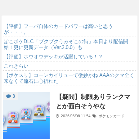
【評価】フーパ自体のカードパワーは高いと思う
が・・・。
ぽこポケDLC「ブクブクうみぞこの街」本日より配信開
始！更に更新データ（Ver.2.0.0）も
【評価】ホウオウデッキが活躍している！？
これきらい！
【ポケスリ】コーンカイリューて微妙かね AAAのクマ全く
来なくて流石に心折れた
3
【疑問】制限ありランクマ
とか面白そうやな
2026/06/08 11:54
ポケモンカード